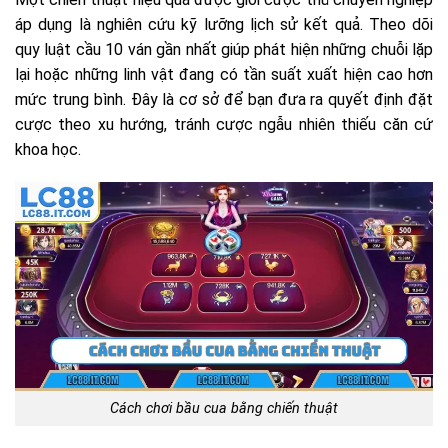
áp dụng là nghiên cứu kỹ lưỡng lịch sử kết quả. Theo dõi
quy luật cầu 10 ván gần nhất giúp phát hiện những chuỗi lặp
lại hoặc những linh vật đang có tần suất xuất hiện cao hơn
mức trung bình. Đây là cơ sở để bạn đưa ra quyết định đặt
cược theo xu hướng, tránh cược ngẫu nhiên thiếu căn cứ
khoa học.
Cách chơi bầu cua bằng chiến thuật