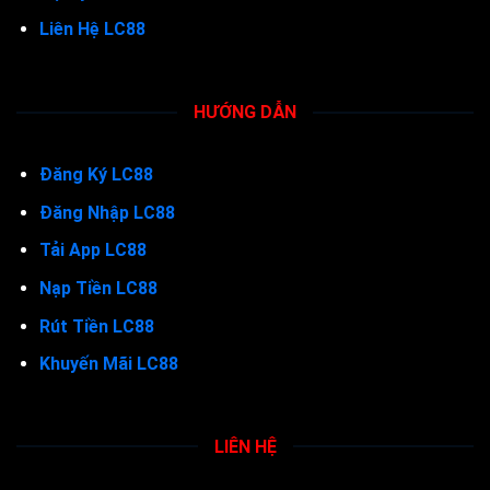
Liên Hệ LC88
HƯỚNG DẪN
Đăng Ký LC88
Đăng Nhập LC88
Tải App LC88
Nạp Tiền LC88
Rút Tiền LC88
Khuyến Mãi LC88
LIÊN HỆ