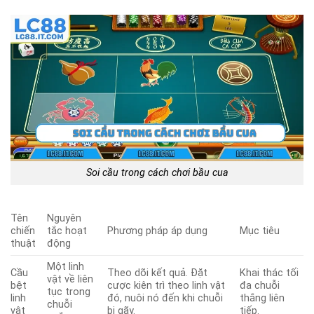
Soi cầu trong cách chơi bầu cua
Tên
Nguyên
chiến
tắc hoạt
Phương pháp áp dụng
Mục tiêu
thuật
động
Một linh
Cầu
Theo dõi kết quả. Đặt
Khai thác tối
vật về liên
bệt
cược kiên trì theo linh vật
đa chuỗi
tục trong
linh
đó, nuôi nó đến khi chuỗi
thắng liên
chuỗi
vật
bị gãy.
tiếp.