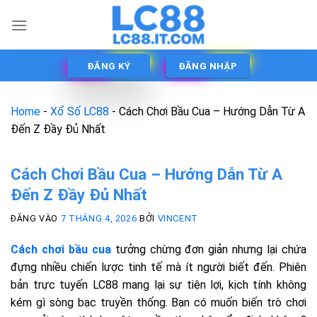
ĐĂNG KÝ
ĐĂNG NHẬP
Home
-
Xổ Số LC88
-
Cách Chơi Bầu Cua – Hướng Dẫn Từ A
Đến Z Đầy Đủ Nhất
Cách Chơi Bầu Cua – Hướng Dẫn Từ A
Đến Z Đầy Đủ Nhất
ĐĂNG VÀO
7 THÁNG 4, 2026
BỞI
VINCENT
Cách chơi bầu cua
tưởng chừng đơn giản nhưng lại chứa
đựng nhiều chiến lược tinh tế mà ít người biết đến. Phiên
bản trực tuyến LC88 mang lại sự tiện lợi, kịch tính không
kém gì sòng bạc truyền thống. Bạn có muốn biến trò chơi