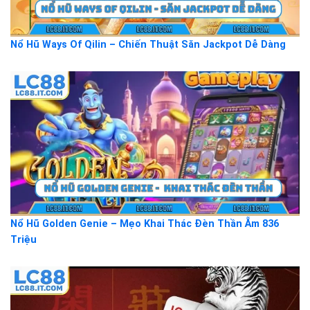
Nổ Hũ Ways Of Qilin – Chiến Thuật Săn Jackpot Dễ Dàng
Nổ Hũ Golden Genie – Mẹo Khai Thác Đèn Thần Ẵm 836
Triệu