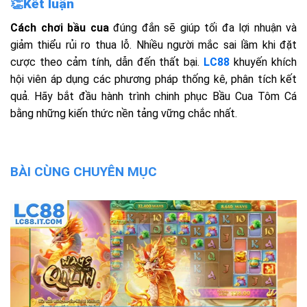
👏Kết luận
Cách chơi bầu cua
đúng đắn sẽ giúp tối đa lợi nhuận và
giảm thiểu rủi ro thua lỗ. Nhiều người mắc sai lầm khi đặt
cược theo cảm tính, dẫn đến thất bại.
LC88
khuyến khích
hội viên áp dụng các phương pháp thống kê, phân tích kết
quả. Hãy bắt đầu hành trình chinh phục Bầu Cua Tôm Cá
bằng những kiến thức nền tảng vững chắc nhất.
BÀI CÙNG CHUYÊN MỤC