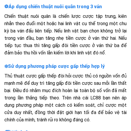
⚽Áp dụng chiến thuật nuôi quân trong 3 ván
Chiến thuật nuôi quân là chiến lược cược tập trung, kiên
nhẫn theo đuổi một hoặc hai linh vật cụ thể trong một chu
kỳ ba ván đấu liên tiếp. Nếu linh vật bạn chọn không trở lại
trong ván đầu, bạn tăng nhẹ tiền cược ở ván thứ hai. Nếu
tiếp tục thua thì tăng gấp đôi tiền cược ở ván thứ ba để
đảm bảo thu hồi vốn lẫn kiếm lời khi linh vật đó nổ.
❄️Sử dụng phương pháp cược gấp thếp hợp lý
Thủ thuật cược gấp thếp đòi hỏi cược thủ có nguồn vốn đủ
mạnh mẽ để duy trì tăng gấp đôi tiền cược sau mỗi lần thất
bại. Điều đó nhằm mục đích hoàn lại toàn bộ số vốn đã mất
trong lần thắng tiếp theo. Trên nhà cái LC88 bạn nên áp
dụng phương pháp một cách có kiểm soát, chỉ cược một
cửa duy nhất, đồng thời đặt giới hạn tối đa để bảo vệ tài
chính của mình, tránh rủi ro không đáng có.